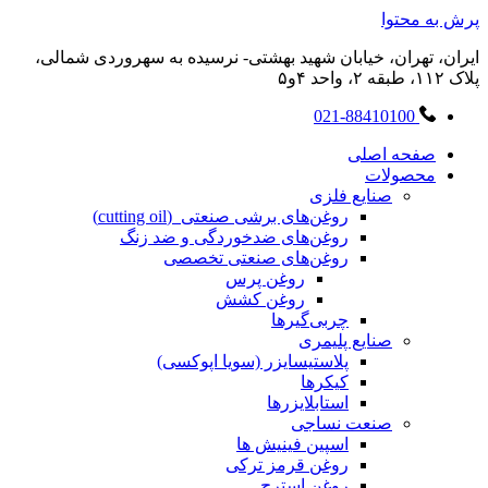
پرش به محتوا
ایران، تهران، خیابان شهید بهشتی- نرسیده به سهروردی شمالی،
پلاک ۱۱۲، طبقه ۲، واحد ۴و۵
021-88410100
صفحه اصلی
محصولات
صنایع فلزی
روغن‌های برشی صنعتی (cutting oil)
روغن‌های ضدخوردگی و ضد زنگ
روغن‌های صنعتی تخصصی
روغن پرس
روغن کشش
چربی‌گیرها
صنایع پلیمری
پلاستیسایزر (سویا اپوکسی)
کیکرها
استابلایزرها
صنعت نساجی
اسپین فینیش ها
روغن قرمز ترکی
روغن استرچ