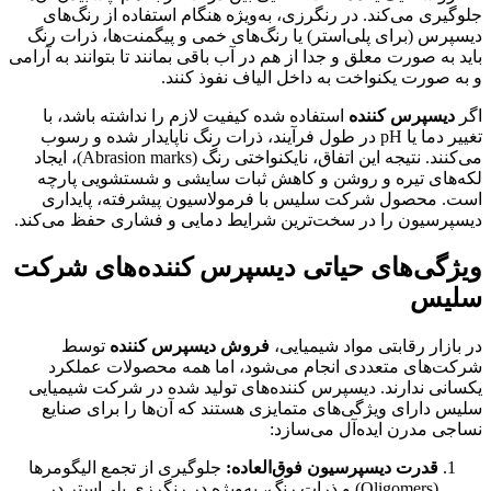
جلوگیری می‌کند. در رنگرزی، به‌ویژه هنگام استفاده از رنگ‌های
دیسپرس (برای پلی‌استر) یا رنگ‌های خمی و پیگمنت‌ها، ذرات رنگ
باید به صورت معلق و جدا از هم در آب باقی بمانند تا بتوانند به آرامی
و به صورت یکنواخت به داخل الیاف نفوذ کنند.
اگر
دیسپرس کننده
استفاده شده کیفیت لازم را نداشته باشد، با
تغییر دما یا pH در طول فرآیند، ذرات رنگ ناپایدار شده و رسوب
می‌کنند. نتیجه این اتفاق، نایکنواختی رنگ (Abrasion marks)، ایجاد
لکه‌های تیره و روشن و کاهش ثبات سایشی و شستشویی پارچه
است. محصول شرکت سلیس با فرمولاسیون پیشرفته، پایداری
دیسپرسیون را در سخت‌ترین شرایط دمایی و فشاری حفظ می‌کند.
ویژگی‌های حیاتی دیسپرس کننده‌های شرکت
سلیس
در بازار رقابتی مواد شیمیایی،
فروش دیسپرس کننده
توسط
شرکت‌های متعددی انجام می‌شود، اما همه محصولات عملکرد
یکسانی ندارند. دیسپرس کننده‌های تولید شده در شرکت شیمیایی
سلیس دارای ویژگی‌های متمایزی هستند که آن‌ها را برای صنایع
نساجی مدرن ایده‌آل می‌سازد:
قدرت دیسپرسیون فوق‌العاده:
جلوگیری از تجمع الیگومرها
(Oligomers) و ذرات رنگ، به‌ویژه در رنگرزی پلی‌استر در