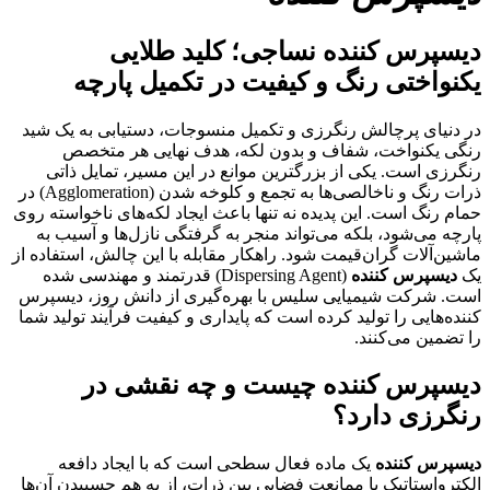
دیسپرس کننده نساجی؛ کلید طلایی
یکنواختی رنگ و کیفیت در تکمیل پارچه
در دنیای پرچالش رنگرزی و تکمیل منسوجات، دستیابی به یک شید
رنگی یکنواخت، شفاف و بدون لکه، هدف نهایی هر متخصص
رنگرزی است. یکی از بزرگترین موانع در این مسیر، تمایل ذاتی
ذرات رنگ و ناخالصی‌ها به تجمع و کلوخه شدن (Agglomeration) در
حمام رنگ است. این پدیده نه تنها باعث ایجاد لکه‌های ناخواسته روی
پارچه می‌شود، بلکه می‌تواند منجر به گرفتگی نازل‌ها و آسیب به
ماشین‌آلات گران‌قیمت شود. راهکار مقابله با این چالش، استفاده از
یک
دیسپرس کننده
(Dispersing Agent) قدرتمند و مهندسی شده
است. شرکت شیمیایی سلیس با بهره‌گیری از دانش روز، دیسپرس
کننده‌هایی را تولید کرده است که پایداری و کیفیت فرآیند تولید شما
را تضمین می‌کنند.
دیسپرس کننده چیست و چه نقشی در
رنگرزی دارد؟
دیسپرس کننده
یک ماده فعال سطحی است که با ایجاد دافعه
الکترواستاتیک یا ممانعت فضایی بین ذرات، از به هم چسبیدن آن‌ها