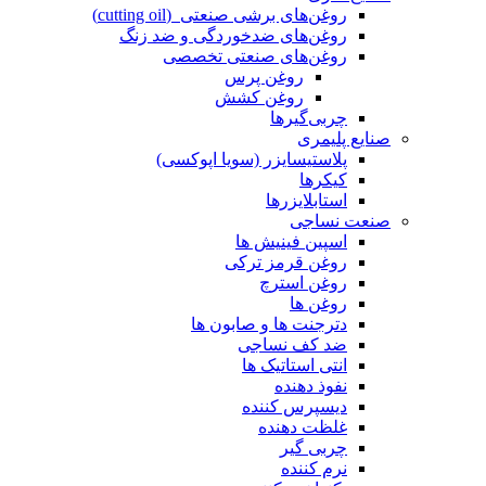
روغن‌های برشی صنعتی (cutting oil)
روغن‌های ضدخوردگی و ضد زنگ
روغن‌های صنعتی تخصصی
روغن پرس
روغن کشش
چربی‌گیرها
صنایع پلیمری
پلاستیسایزر (سویا اپوکسی)
کیکرها
استابلایزرها
صنعت نساجی
اسپین فینیش ها
روغن قرمز ترکی
روغن استرچ
روغن ها
دترجنت ها و صابون ها
ضد کف نساجی
انتی استاتیک ها
نفوذ دهنده
دیسپرس کننده
غلظت دهنده
چربی گیر
نرم کننده